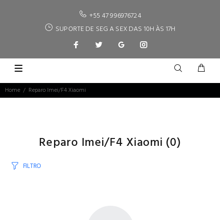
+55 47 996976724
SUPORTE DE SEG A SEX DAS 10H ÀS 17H
Home
Reparo Imei/F4 Xiaomi
Reparo Imei/F4 Xiaomi
(0)
FILTRO